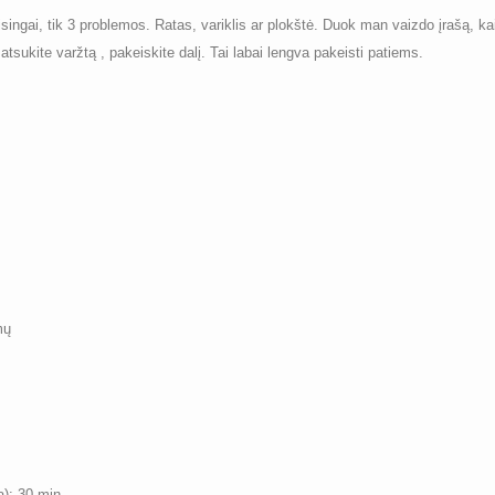
eisingai, tik 3 problemos. Ratas, variklis ar plokštė. Duok man vaizdo įrašą, kai 
atsukite varžtą , pakeiskite dalį. Tai labai lengva pakeisti patiems.
mų
): 30 min