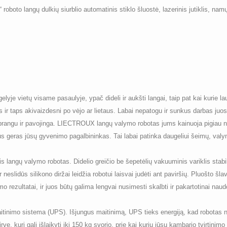
roboto langų dulkių siurblio automatinis stiklo šluostė, lazerinis jutiklis, na
lyje vietų visame pasaulyje, ypač dideli ir aukšti langai, taip pat kai kurie la
is ir taps akivaizdesni po vėjo ar lietaus. Labai nepatogu ir sunkus darbas juo
brangu ir pavojinga. LIECTROUX langų valymo robotas jums kainuoja pigiau nei
us geras jūsų gyvenimo pagalbininkas. Tai labai patinka daugeliui šeimų, valymo
langų valymo robotas. Didelio greičio be šepetėlių vakuuminis variklis stabilia
ir neslidūs silikono diržai leidžia robotui laisvai judėti ant paviršių. Pluošto šl
o rezultatai, ir juos būtų galima lengvai nusimesti skalbti ir pakartotinai naudo
inimo sistema (UPS). Išjungus maitinimą, UPS tieks energiją, kad robotas ne
vę, kuri gali išlaikyti iki 150 kg svorio, prie kai kurių jūsų kambario tvirtinim