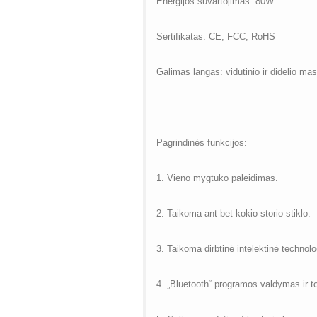
Energijos suvartojimas: 80W
Sertifikatas: CE, FCC, RoHS
Galimas langas: vidutinio ir didelio ma
Pagrindinės funkcijos:
1. Vieno mygtuko paleidimas.
2. Taikoma ant bet kokio storio stiklo.
3. Taikoma dirbtinė intelektinė technolo
4. „Bluetooth“ programos valdymas ir t