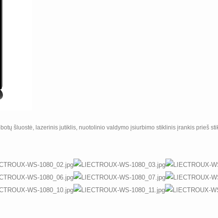
tų šluostė, lazerinis jutiklis, nuotolinio valdymo įsiurbimo stiklinis įrankis prieš st
100/templates/tpl_product_info_display.php