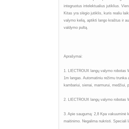
integruotus intelektualius jutiklius. Vien
Kitas yra slėgio jutiklis, kuris reali
valymo kelią, aptikti lango kraštus ir a
valdymo pultą.
Aprašymai:
1. LIECTROUX langų valymo robotas WS-
1m langas. Automatiniu režimu trunka ap
kambariui, sienai, marmurui, medžiui, p
2. LIECTROUX langų valymo robotas WS
3. Apie saugumą: 2,8 Kpa vakuuminė kam
maitinimo. Negalima nukristi. Speciali l