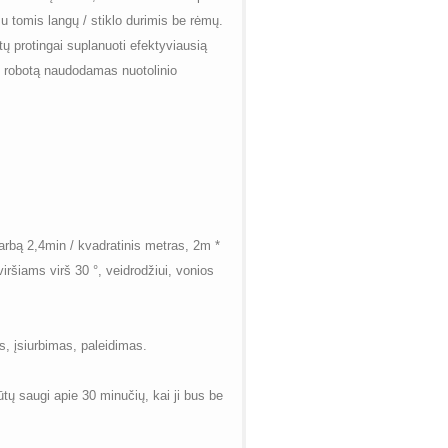
i su tomis langų / stiklo durimis be rėmų.
ų protingai suplanuoti efektyviausią
yti robotą naudodamas nuotolinio
bą 2,4min / kvadratinis metras, 2m *
ršiams virš 30 °, veidrodžiui, vonios
 įsiurbimas, paleidimas.
ų saugi apie 30 minučių, kai ji bus be