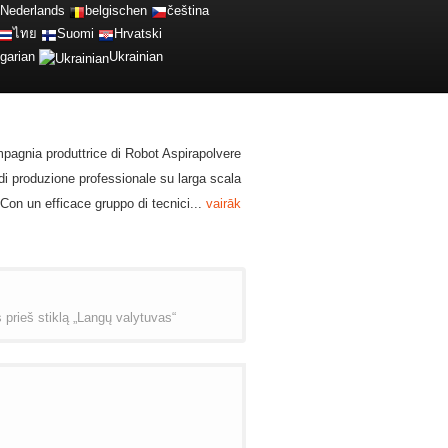
Nederlands
belgischen
čeština
ไทย
Suomi
Hrvatski
garian
Ukrainian
pagnia produttrice di Robot Aspirapolvere
di produzione professionale su larga scala
Con un efficace gruppo di tecnici...
vairāk
s prieš stiklą „Langų valytuvas“