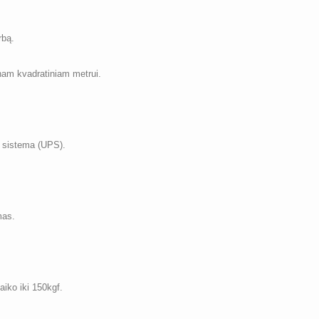
rbą.
enam kvadratiniam metrui.
 sistema (UPS).
mas.
aiko iki 150kgf.