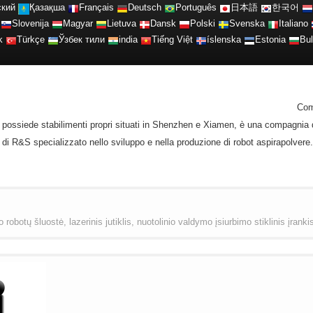
ский
Қазақша
Français
Deutsch
Português
日本語
한국어
Slovenija
Magyar
Lietuva
Dansk
Polski
Svenska
Italiano
k
Türkçe
Ўзбек тили
india
Tiếng Việt
íslenska
Estonia
Bul
Com
he possiede stabilimenti propri situati in Shenzhen e Xiamen, è una compagnia 
di R&S specializzato nello sviluppo e nella produzione di robot aspirapolvere.
robotų šluostė, lazerinis jutiklis, nuotolinio valdymo įsiurbimo stiklinis įranki