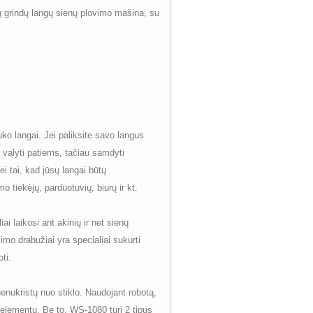
mų grindų langų sienų plovimo mašina, su
uko langai. Jei paliksite savo langus
s valyti patiems, tačiau samdyti
 tai, kad jūsų langai būtų
 tiekėjų, parduotuvių, biurų ir kt.
i laikosi ant akinių ir net sienų
avimo drabužiai yra specialiai sukurti
ti.
nukristų nuo stiklo. Naudojant robotą,
o elementų. Be to, WS-1080 turi 2 tipus