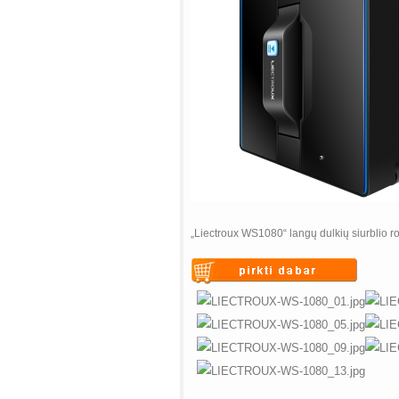
„Liectroux WS1080“ langų dulkių siurblio robo
Warning
: Undefined variable
$vii_buy_now_text in
/web/m.liectroux-
global.com/includes/templates/theme
on line
42