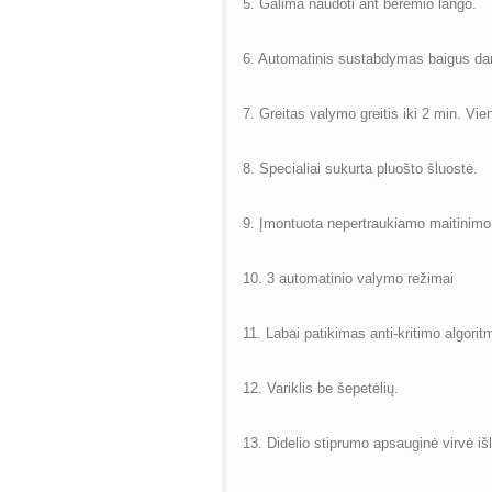
5. Galima naudoti ant berėmio lango.
6. Automatinis sustabdymas baigus da
7. Greitas valymo greitis iki 2 min. Vi
8. Specialiai sukurta pluošto šluostė.
9. Įmontuota nepertraukiamo maitinimo
10. 3 automatinio valymo režimai
11. Labai patikimas anti-kritimo algorit
12. Variklis be šepetėlių.
13. Didelio stiprumo apsauginė virvė išl