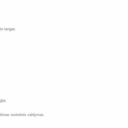
sto langas
gija.
olimas nuotolinis valdymas.