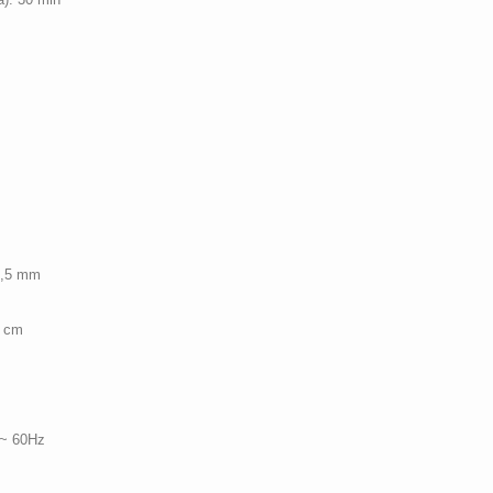
1,5 mm
) cm
 ~ 60Hz