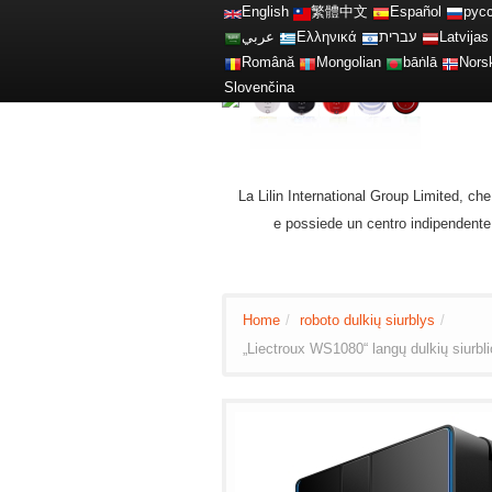
English
繁體中文
Español
рус
عربي
Ελληνικά
עברית
Latvijas
Română
Mongolian
bāṅlā
Nors
Slovenčina
La Lilin International Group Limited, c
e possiede un centro indipendente 
Home
/
roboto dulkių siurblys
/
„Liectroux WS1080“ langų dulkių siurblio 