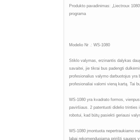
Produkto pavadinimas: „Liectroux 1080“ 
programa
Modelio Nr .: WS-1080
Stiklo valymas, erzinantis dalykas dauge
savaitei, jie tikrai bus padengti dulkėm
profesionalius valymo darbuotojus yra 
profesionaliai valomi vieną kartą. Tai b
WS-1080 yra kvadrato formos, vienpusis 
paviršiaus. 2 patentuoti didelio trinties 
robotui, kad būtų pasiekti geriausi valym
WS-1080 įmontuota nepertraukiamo mait
labai rekomenduojama pririšti saugos vir