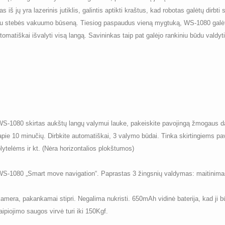
as iš jų yra lazerinis jutiklis, galintis aptikti kraštus, kad robotas galėtų dirbt
u laiku stebės vakuumo būseną. Tiesiog paspaudus vieną mygtuką, WS-1080 galėt
utomatiškai išvalyti visą langą. Savininkas taip pat galėjo rankiniu būdu vald
1080 skirtas aukštų langų valymui lauke, pakeiskite pavojingą žmogaus dar
ie 10 minučių. Dirbkite automatiškai, 3 valymo būdai. Tinka skirtingiems pavi
lytelėms ir kt. (Nėra horizontalios plokštumos)
-1080 „Smart move navigation“. Paprastas 3 žingsnių valdymas: maitinimas,
era, pakankamai stipri. Negalima nukristi. 650mAh vidinė baterija, kad ji būt
aipiojimo saugos virvė turi iki 150Kgf.