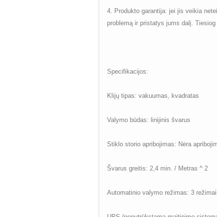
4. Produkto garantija: jei jis veikia net
problemą ir pristatys jums dalį. Tiesiog 
Specifikacijos:
Klijų tipas: vakuumas, kvadratas
Valymo būdas: linijinis švarus
Stiklo storio apribojimas: Nėra apriboji
Švarus greitis: 2,4 min. / Metras ^ 2
Automatinio valymo režimas: 3 režimai
UPS (nenutrūkstama maitinimo sistema